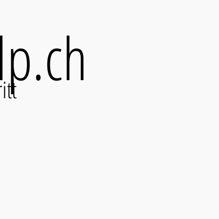
lp.ch
itt